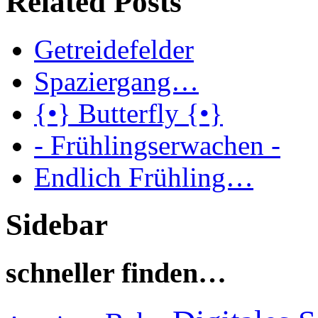
Related Posts
Getreidefelder
Spaziergang…
{•} Butterfly {•}
- Frühlingserwachen -
Endlich Frühling…
Sidebar
schneller finden…